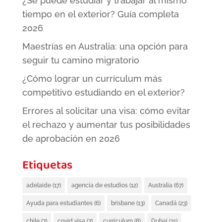
¿Se puede estudiar y trabajar al mismo
tiempo en el exterior? Guía completa
2026
Maestrías en Australia: una opción para
seguir tu camino migratorio
¿Cómo lograr un currículum más
competitivo estudiando en el exterior?
Errores al solicitar una visa: cómo evitar
el rechazo y aumentar tus posibilidades
de aprobación en 2026
Etiquetas
adelaide
(17)
agencia de estudios
(12)
Australia
(67)
Ayuda para estudiantes
(6)
brisbane
(13)
Canadá
(23)
chile
(7)
covid visa
(7)
curriculum
(8)
Dubai
(21)