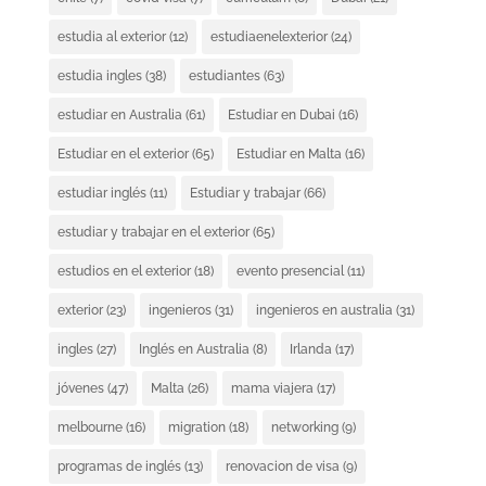
estudia al exterior
(12)
estudiaenelexterior
(24)
estudia ingles
(38)
estudiantes
(63)
estudiar en Australia
(61)
Estudiar en Dubai
(16)
Estudiar en el exterior
(65)
Estudiar en Malta
(16)
estudiar inglés
(11)
Estudiar y trabajar
(66)
estudiar y trabajar en el exterior
(65)
estudios en el exterior
(18)
evento presencial
(11)
exterior
(23)
ingenieros
(31)
ingenieros en australia
(31)
ingles
(27)
Inglés en Australia
(8)
Irlanda
(17)
jóvenes
(47)
Malta
(26)
mama viajera
(17)
melbourne
(16)
migration
(18)
networking
(9)
programas de inglés
(13)
renovacion de visa
(9)