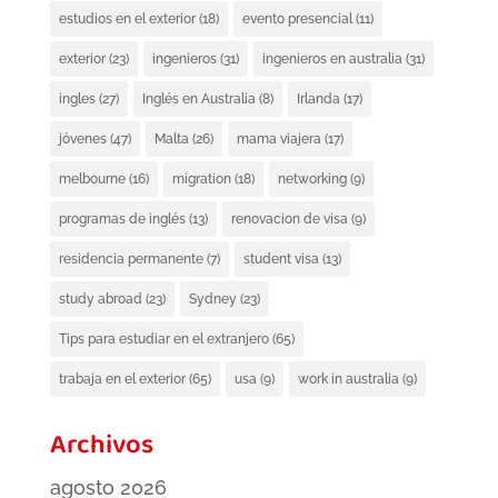
estudios en el exterior
(18)
evento presencial
(11)
exterior
(23)
ingenieros
(31)
ingenieros en australia
(31)
ingles
(27)
Inglés en Australia
(8)
Irlanda
(17)
jóvenes
(47)
Malta
(26)
mama viajera
(17)
melbourne
(16)
migration
(18)
networking
(9)
programas de inglés
(13)
renovacion de visa
(9)
residencia permanente
(7)
student visa
(13)
study abroad
(23)
Sydney
(23)
Tips para estudiar en el extranjero
(65)
trabaja en el exterior
(65)
usa
(9)
work in australia
(9)
Archivos
agosto 2026