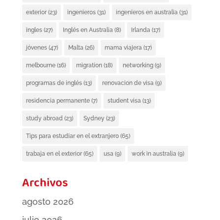
exterior
(23)
ingenieros
(31)
ingenieros en australia
(31)
ingles
(27)
Inglés en Australia
(8)
Irlanda
(17)
jóvenes
(47)
Malta
(26)
mama viajera
(17)
melbourne
(16)
migration
(18)
networking
(9)
programas de inglés
(13)
renovacion de visa
(9)
residencia permanente
(7)
student visa
(13)
study abroad
(23)
Sydney
(23)
Tips para estudiar en el extranjero
(65)
trabaja en el exterior
(65)
usa
(9)
work in australia
(9)
Archivos
agosto 2026
julio 2026