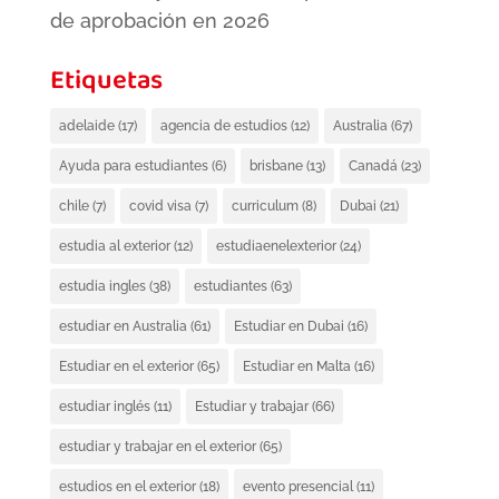
de aprobación en 2026
Etiquetas
adelaide
(17)
agencia de estudios
(12)
Australia
(67)
Ayuda para estudiantes
(6)
brisbane
(13)
Canadá
(23)
chile
(7)
covid visa
(7)
curriculum
(8)
Dubai
(21)
estudia al exterior
(12)
estudiaenelexterior
(24)
estudia ingles
(38)
estudiantes
(63)
estudiar en Australia
(61)
Estudiar en Dubai
(16)
Estudiar en el exterior
(65)
Estudiar en Malta
(16)
estudiar inglés
(11)
Estudiar y trabajar
(66)
estudiar y trabajar en el exterior
(65)
estudios en el exterior
(18)
evento presencial
(11)