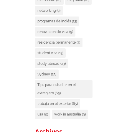
melbourne
(16)
migration
(18)
networking
(9)
programas de inglés
(13)
renovacion de visa
(9)
residencia permanente
(7)
student visa
(13)
study abroad
(23)
Sydney
(23)
Tips para estudiar en el
extranjero
(65)
trabaja en el exterior
(65)
usa
(9)
work in australia
(9)