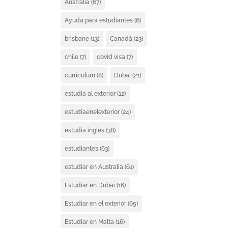
Australia
(67)
Ayuda para estudiantes
(6)
brisbane
(13)
Canadá
(23)
chile
(7)
covid visa
(7)
curriculum
(8)
Dubai
(21)
estudia al exterior
(12)
estudiaenelexterior
(24)
estudia ingles
(38)
estudiantes
(63)
estudiar en Australia
(61)
Estudiar en Dubai
(16)
Estudiar en el exterior
(65)
Estudiar en Malta
(16)