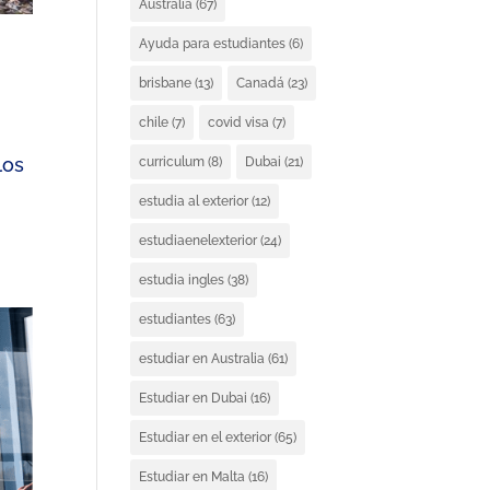
Australia
(67)
Ayuda para estudiantes
(6)
brisbane
(13)
Canadá
(23)
chile
(7)
covid visa
(7)
los
curriculum
(8)
Dubai
(21)
estudia al exterior
(12)
estudiaenelexterior
(24)
estudia ingles
(38)
estudiantes
(63)
estudiar en Australia
(61)
Estudiar en Dubai
(16)
Estudiar en el exterior
(65)
Estudiar en Malta
(16)