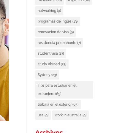
melbourne
(16)
migration
(18)
networking
(9)
programas de inglés
(13)
renovacion de visa
(9)
residencia permanente
(7)
student visa
(13)
study abroad
(23)
Sydney
(23)
Tips para estudiar en el
extranjero
(65)
trabaja en el exterior
(65)
usa
(9)
work in australia
(9)