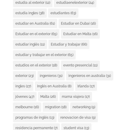
estudia al exterior
(12)
estudiaenelexterior
(24)
estudia ingles
(38)
estudiantes
(63)
estudiar en Australia
(61)
Estudiar en Dubai
(16)
Estudiar en el exterior
(65)
Estudiar en Malta
(16)
estudiar inglés
(11)
Estudiar y trabajar
(66)
estudiar y trabajar en el exterior
(65)
estudios en el exterior
(18)
evento presencial
(11)
exterior
(23)
ingenieros
(31)
ingenieros en australia
(31)
ingles
(27)
Inglés en Australia
(8)
Irlanda
(17)
jóvenes
(47)
Malta
(26)
mama viajera
(17)
melbourne
(16)
migration
(18)
networking
(9)
programas de inglés
(13)
renovacion de visa
(9)
residencia permanente
(7)
student visa
(13)