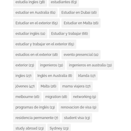
estudia ingles
(38)
estudiantes
(63)
estudiar en Australia
(61)
Estudiar en Dubai
(16)
Estudiar en el exterior
(65)
Estudiar en Malta
(16)
estudiar inglés
(11)
Estudiar y trabajar
(66)
estudiar y trabajar en el exterior
(65)
estudios en el exterior
(18)
evento presencial
(11)
exterior
(23)
ingenieros
(31)
ingenieros en australia
(31)
ingles
(27)
Inglés en Australia
(8)
Irlanda
(17)
jóvenes
(47)
Malta
(26)
mama viajera
(17)
melbourne
(16)
migration
(18)
networking
(9)
programas de inglés
(13)
renovacion de visa
(9)
residencia permanente
(7)
student visa
(13)
study abroad
(23)
Sydney
(23)