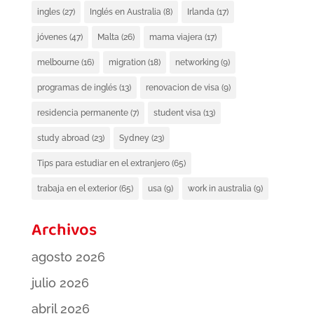
ingles
(27)
Inglés en Australia
(8)
Irlanda
(17)
jóvenes
(47)
Malta
(26)
mama viajera
(17)
melbourne
(16)
migration
(18)
networking
(9)
programas de inglés
(13)
renovacion de visa
(9)
residencia permanente
(7)
student visa
(13)
study abroad
(23)
Sydney
(23)
Tips para estudiar en el extranjero
(65)
trabaja en el exterior
(65)
usa
(9)
work in australia
(9)
Archivos
agosto 2026
julio 2026
abril 2026