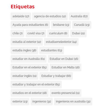
Etiquetas
adelaide
(17)
agencia de estudios
(12)
Australia
(67)
Ayuda para estudiantes
(6)
brisbane
(13)
Canadá
(23)
chile
(7)
covid visa
(7)
curriculum
(8)
Dubai
(21)
estudia al exterior
(12)
estudiaenelexterior
(24)
estudia ingles
(38)
estudiantes
(63)
estudiar en Australia
(61)
Estudiar en Dubai
(16)
Estudiar en el exterior
(65)
Estudiar en Malta
(16)
estudiar inglés
(11)
Estudiar y trabajar
(66)
estudiar y trabajar en el exterior
(65)
estudios en el exterior
(18)
evento presencial
(11)
exterior
(23)
ingenieros
(31)
ingenieros en australia
(31)