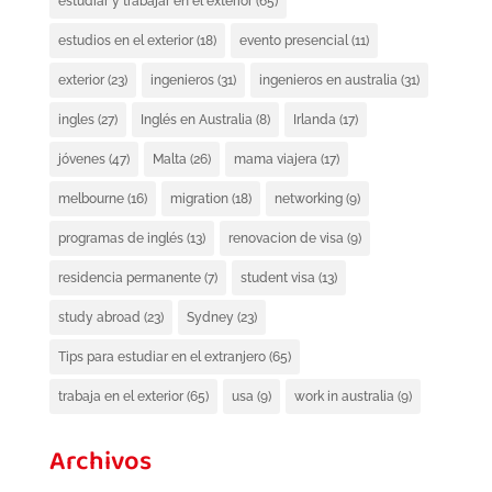
estudiar y trabajar en el exterior
(65)
estudios en el exterior
(18)
evento presencial
(11)
exterior
(23)
ingenieros
(31)
ingenieros en australia
(31)
ingles
(27)
Inglés en Australia
(8)
Irlanda
(17)
jóvenes
(47)
Malta
(26)
mama viajera
(17)
melbourne
(16)
migration
(18)
networking
(9)
programas de inglés
(13)
renovacion de visa
(9)
residencia permanente
(7)
student visa
(13)
study abroad
(23)
Sydney
(23)
Tips para estudiar en el extranjero
(65)
trabaja en el exterior
(65)
usa
(9)
work in australia
(9)
Archivos