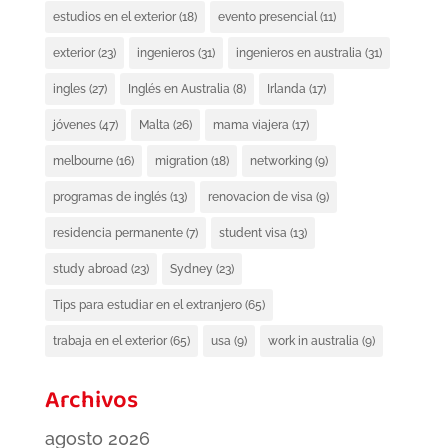
estudios en el exterior
(18)
evento presencial
(11)
exterior
(23)
ingenieros
(31)
ingenieros en australia
(31)
ingles
(27)
Inglés en Australia
(8)
Irlanda
(17)
jóvenes
(47)
Malta
(26)
mama viajera
(17)
melbourne
(16)
migration
(18)
networking
(9)
programas de inglés
(13)
renovacion de visa
(9)
residencia permanente
(7)
student visa
(13)
study abroad
(23)
Sydney
(23)
Tips para estudiar en el extranjero
(65)
trabaja en el exterior
(65)
usa
(9)
work in australia
(9)
Archivos
agosto 2026