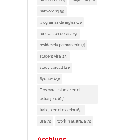
melbourne
(16)
migration
(18)
networking
(9)
programas de inglés
(13)
renovacion de visa
(9)
residencia permanente
(7)
student visa
(13)
study abroad
(23)
Sydney
(23)
Tips para estudiar en el
extranjero
(65)
trabaja en el exterior
(65)
usa
(9)
work in australia
(9)