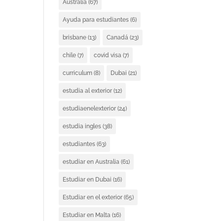
Australia
(67)
Ayuda para estudiantes
(6)
brisbane
(13)
Canadá
(23)
chile
(7)
covid visa
(7)
curriculum
(8)
Dubai
(21)
estudia al exterior
(12)
estudiaenelexterior
(24)
estudia ingles
(38)
estudiantes
(63)
estudiar en Australia
(61)
Estudiar en Dubai
(16)
Estudiar en el exterior
(65)
Estudiar en Malta
(16)