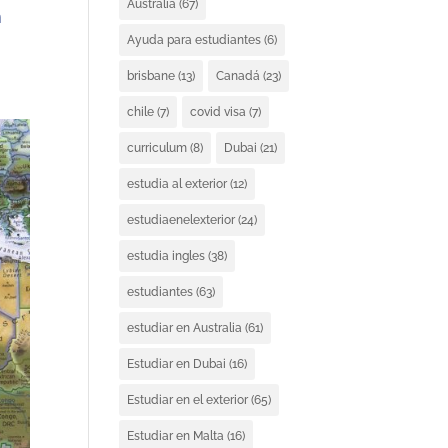
Australia
(67)
n
Ayuda para estudiantes
(6)
brisbane
(13)
Canadá
(23)
chile
(7)
covid visa
(7)
curriculum
(8)
Dubai
(21)
estudia al exterior
(12)
estudiaenelexterior
(24)
estudia ingles
(38)
estudiantes
(63)
estudiar en Australia
(61)
Estudiar en Dubai
(16)
Estudiar en el exterior
(65)
Estudiar en Malta
(16)