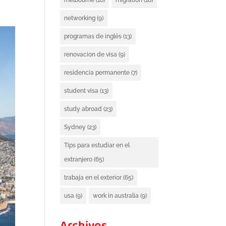
melbourne
(16)
migration
(18)
networking
(9)
programas de inglés
(13)
renovacion de visa
(9)
residencia permanente
(7)
student visa
(13)
study abroad
(23)
Sydney
(23)
Tips para estudiar en el
extranjero
(65)
trabaja en el exterior
(65)
usa
(9)
work in australia
(9)