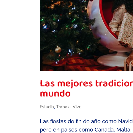
Las mejores tradicion
mundo
Estudia
,
Trabaja
,
Vive
Las fiestas de fin de año como Navi
pero en países como Canadá, Malta, D