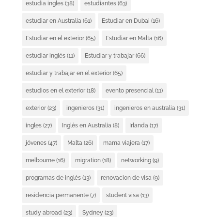
estudia ingles
(38)
estudiantes
(63)
estudiar en Australia
(61)
Estudiar en Dubai
(16)
Estudiar en el exterior
(65)
Estudiar en Malta
(16)
estudiar inglés
(11)
Estudiar y trabajar
(66)
estudiar y trabajar en el exterior
(65)
estudios en el exterior
(18)
evento presencial
(11)
exterior
(23)
ingenieros
(31)
ingenieros en australia
(31)
ingles
(27)
Inglés en Australia
(8)
Irlanda
(17)
jóvenes
(47)
Malta
(26)
mama viajera
(17)
melbourne
(16)
migration
(18)
networking
(9)
programas de inglés
(13)
renovacion de visa
(9)
residencia permanente
(7)
student visa
(13)
study abroad
(23)
Sydney
(23)