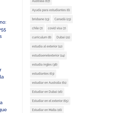
Australia
(67)
Ayuda para estudiantes
(6)
brisbane
(13)
Canadá
(23)
no:
+
55
chile
(7)
covid visa
(7)
s
curriculum
(8)
Dubai
(21)
estudia al exterior
(12)
estudiaenelexterior
(24)
estudia ingles
(38)
r
estudiantes
(63)
la
estudiar en Australia
(61)
Estudiar en Dubai
(16)
Estudiar en el exterior
(65)
ma
 que
Estudiar en Malta
(16)