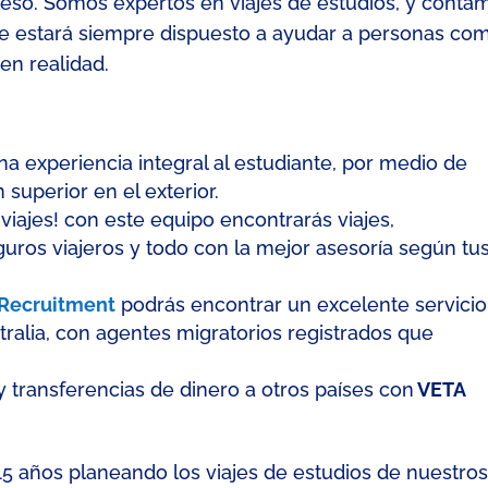
eso. Somos expertos en viajes de estudios
, y conta
e estará siempre dispuesto a ayudar a personas co
en realidad.
a experiencia integral al estudiante,
por medio de
superior en el exterior.
n
viajes
!
con
este equipo encontrarás viajes,
eguros viajeros y todo con la mejor asesoría según tu
Recruitment
podrás encontrar un excelente servicio
tralia, con agentes migratorios
registrados
que
y transferencias de dinero a otros
países
con
VETA
15 años
planeando los viajes de estudios de nuestro