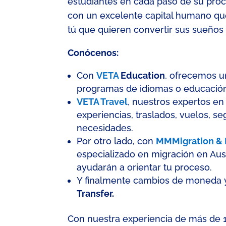
estudiantes en cada paso de su proc
con un excelente capital humano qu
tú que quieren convertir sus sueños 
Conócenos:
Con
VETA
Education
, ofrecemos un
programas de idiomas o educación 
VETA
Travel
, n
uestros expertos e
experiencias, traslados, vuelos, s
necesidades.
Por otro lado, con
MMMigration
&
especializado en migración en Aus
ayudarán a orientar tu proceso.
Y
finalmente
cambios de moneda
Transfer.
C
on nuestra experiencia de más de 