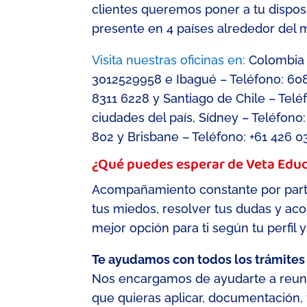
clientes
queremos poner a tu disposi
presente
en
4 países alrededor del 
Visita
nuestras oficinas en:
Colombia 
3012529958
e Ibagué
– Teléfono: 60
8311 6228
y
Santiago de Chile
– Telé
ciudades del país, Sídney
– Teléfono:
802
y Brisbane
– Teléfono: +61 426 0
¿Qué puedes esperar de Veta
Educ
Acompañamiento constante por part
tus miedos, resolver tus dudas y a
mejor opción para ti según tu perfil 
Te ayudamos con todos los trámites
Nos encargamos de ayudarte a reuni
que quieras aplicar, documentación, t