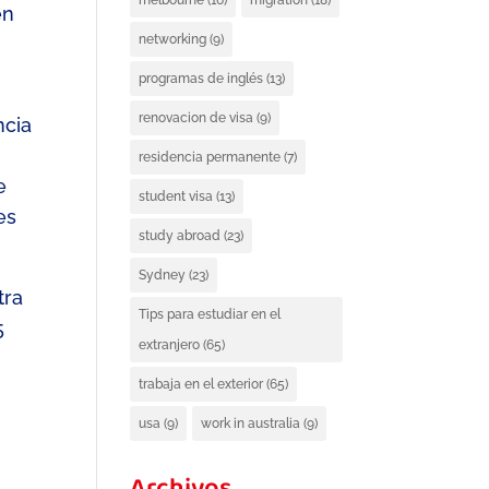
melbourne
(16)
migration
(18)
en
networking
(9)
programas de inglés
(13)
renovacion de visa
(9)
ncia
residencia permanente
(7)
e
student visa
(13)
es
study abroad
(23)
Sydney
(23)
tra
Tips para estudiar en el
5
extranjero
(65)
trabaja en el exterior
(65)
usa
(9)
work in australia
(9)