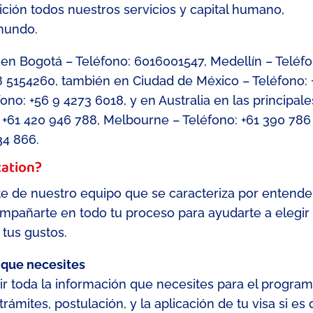
ción todos nuestros servicios y capital humano
,
mundo.
en Bogotá
– Teléfono: 6016001547
, Medellín
–
Teléfo
8 5154260
, también en
Ciudad de México
– Teléfono:
fono: +56 9 4273 6018
,
y
en Australia en las principale
 +61 420 946 788
, Melbourne
– Teléfono: +61 390 786
34 866
.
ation
?
e de nuestro equipo que
se caracteriza por entende
compañarte en todo tu proceso
para
ayudarte a elegir 
y tus gustos
.
 que necesites
r toda la información que necesites para el progra
rámites, postulación, y la aplicación de tu visa si es