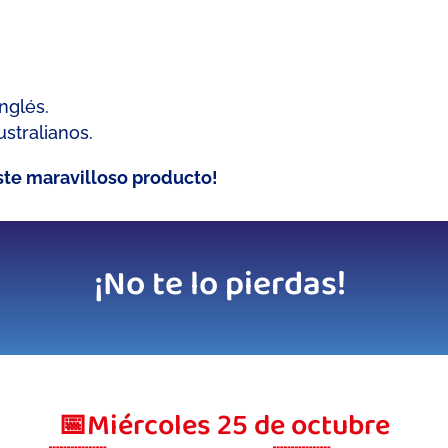
nglés.
stralianos.
este maravilloso producto!
¡No te lo pierdas!
📅Miércoles 25 de octubre