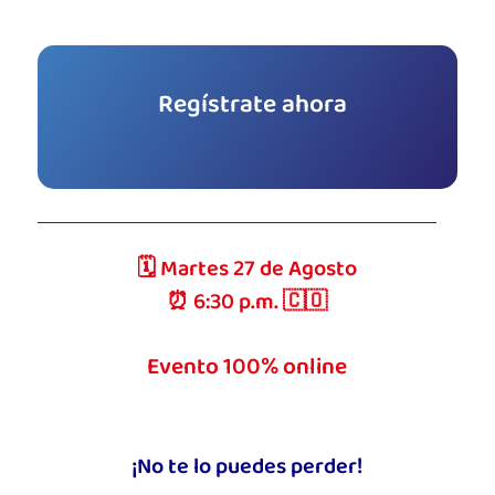
Regístrate ahora
🗓️ Martes 27 de Agosto
⏰ 6:30 p.m. 🇨🇴
Evento 100% online
¡No te lo puedes perder!