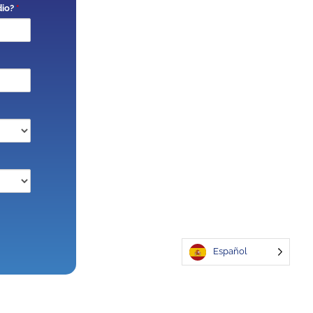
dio?
*
Español