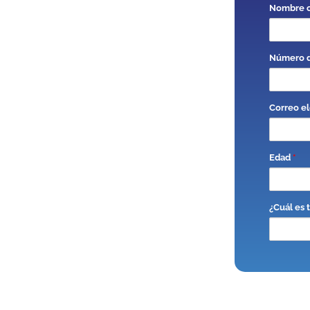
Nombre 
Número d
Correo el
Edad
*
¿Cuál es 