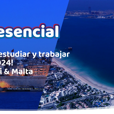
estudiar y trabajar
024!
i & Malta