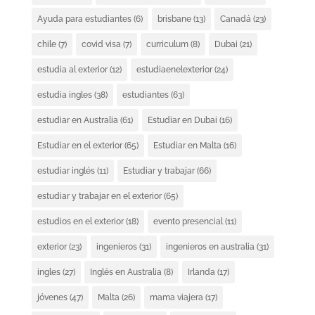
Ayuda para estudiantes
(6)
brisbane
(13)
Canadá
(23)
chile
(7)
covid visa
(7)
curriculum
(8)
Dubai
(21)
estudia al exterior
(12)
estudiaenelexterior
(24)
estudia ingles
(38)
estudiantes
(63)
estudiar en Australia
(61)
Estudiar en Dubai
(16)
Estudiar en el exterior
(65)
Estudiar en Malta
(16)
estudiar inglés
(11)
Estudiar y trabajar
(66)
estudiar y trabajar en el exterior
(65)
estudios en el exterior
(18)
evento presencial
(11)
exterior
(23)
ingenieros
(31)
ingenieros en australia
(31)
ingles
(27)
Inglés en Australia
(8)
Irlanda
(17)
jóvenes
(47)
Malta
(26)
mama viajera
(17)