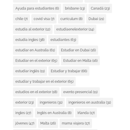
Ayuda para estudiantes
(6)
brisbane
(13)
Canadá
(23)
chile
(7)
covid visa
(7)
curriculum
(8)
Dubai
(21)
estudia al exterior
(12)
estudiaenelexterior
(24)
estudia ingles
(38)
estudiantes
(63)
estudiar en Australia
(61)
Estudiar en Dubai
(16)
Estudiar en el exterior
(65)
Estudiar en Malta
(16)
estudiar inglés
(11)
Estudiar y trabajar
(66)
estudiar y trabajar en el exterior
(65)
estudios en el exterior
(18)
evento presencial
(11)
exterior
(23)
ingenieros
(31)
ingenieros en australia
(31)
ingles
(27)
Inglés en Australia
(8)
Irlanda
(17)
jóvenes
(47)
Malta
(26)
mama viajera
(17)