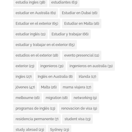
estudia ingles
(38)
estudiantes
(63)
estudiar en Australia
(61)
Estudiar en Dubai
(16)
Estudiar en el exterior
(65)
Estudiar en Malta
(16)
estudiar inglés
(11)
Estudiar y trabajar
(66)
estudiar y trabajar en el exterior
(65)
estudios en el exterior
(18)
evento presencial
(11)
exterior
(23)
ingenieros
(31)
ingenieros en australia
(31)
ingles
(27)
Inglés en Australia
(8)
Irlanda
(17)
jóvenes
(47)
Malta
(26)
mama viajera
(17)
melbourne
(16)
migration
(18)
networking
(9)
programas de inglés
(13)
renovacion de visa
(9)
residencia permanente
(7)
student visa
(13)
study abroad
(23)
Sydney
(23)