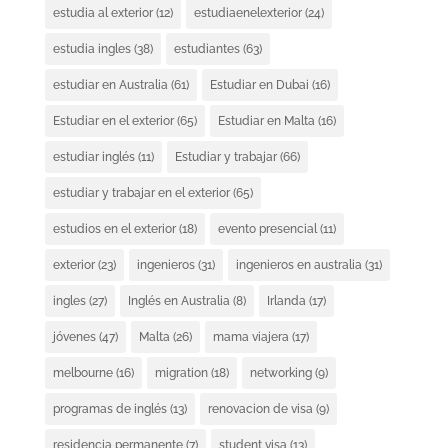
estudia al exterior
(12)
estudiaenelexterior
(24)
estudia ingles
(38)
estudiantes
(63)
estudiar en Australia
(61)
Estudiar en Dubai
(16)
Estudiar en el exterior
(65)
Estudiar en Malta
(16)
estudiar inglés
(11)
Estudiar y trabajar
(66)
estudiar y trabajar en el exterior
(65)
estudios en el exterior
(18)
evento presencial
(11)
exterior
(23)
ingenieros
(31)
ingenieros en australia
(31)
ingles
(27)
Inglés en Australia
(8)
Irlanda
(17)
jóvenes
(47)
Malta
(26)
mama viajera
(17)
melbourne
(16)
migration
(18)
networking
(9)
programas de inglés
(13)
renovacion de visa
(9)
residencia permanente
(7)
student visa
(13)