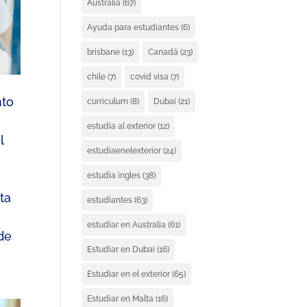
Australia
(67)
Ayuda para estudiantes
(6)
brisbane
(13)
Canadá
(23)
chile
(7)
covid visa
(7)
nto
curriculum
(8)
Dubai
(21)
estudia al exterior
(12)
l
estudiaenelexterior
(24)
estudia ingles
(38)
ta
estudiantes
(63)
estudiar en Australia
(61)
de
Estudiar en Dubai
(16)
Estudiar en el exterior
(65)
Estudiar en Malta
(16)