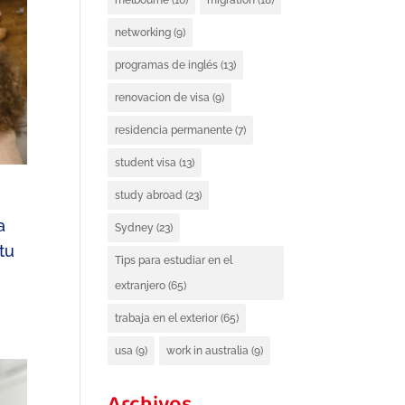
melbourne
(16)
migration
(18)
networking
(9)
programas de inglés
(13)
renovacion de visa
(9)
residencia permanente
(7)
student visa
(13)
study abroad
(23)
a
Sydney
(23)
tu
Tips para estudiar en el
extranjero
(65)
trabaja en el exterior
(65)
usa
(9)
work in australia
(9)