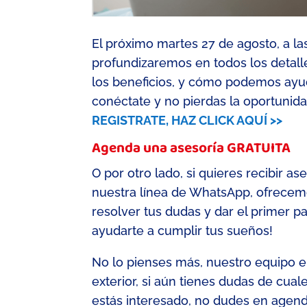
El próximo
martes
27 de agosto,
a l
profundizaremos en todos los detal
los beneficios, y cómo podemos ayud
conéctate y n
o pierdas la oportunid
REGISTRATE, HAZ CLICK AQUÍ >>
Agenda una asesoría GRATUITA
O por otro lado, s
i quieres recibir a
nuestra línea de WhatsApp, o
frecem
resolver tus dudas y dar el primer p
ayudarte a cumplir tus sueños!
No lo pienses más, nuestro equipo en
exterior, si aún tienes dudas de cual
estás interesado, no dudes en agen