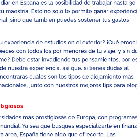
iar en España es la posibilidad de trabajar hasta 30
tu maestría. Esto no solo te permite ganar experienc
onal, sino que también puedes sostener tus gastos
 tu experiencia de estudios en el exterior? ¡Qué emoc
ces con todos los por menores de tu viaje, y sin d
me? Debe estar invadiendo tus pensamientos, por e
 nuestra experiencia, así que, si tienes dudas al
encontrarás
cuáles son los tipos de alojamiento más
nacionales, junto con
nuestro
s me
jores
tip
s
par
a eleg
stigiosos
ersidades más prestigiosas de Europa, con programa
mundial. Ya sea que busques especializarte en finanz
ra área, España tiene algo que ofrecerte. Las