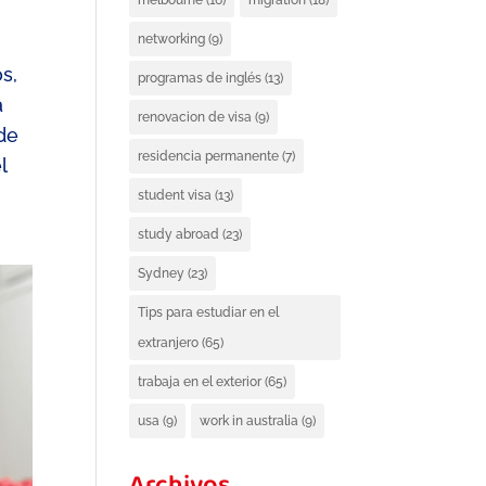
melbourne
(16)
migration
(18)
networking
(9)
os
,
programas de inglés
(13)
a
renovacion de visa
(9)
de
residencia permanente
(7)
l
student visa
(13)
study abroad
(23)
Sydney
(23)
Tips para estudiar en el
extranjero
(65)
trabaja en el exterior
(65)
usa
(9)
work in australia
(9)