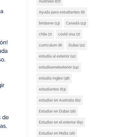
Australia
(67)
ia
Ayuda para estudiantes
(6)
brisbane
(13)
Canadá
(23)
chile
(7)
covid visa
(7)
ión!
curriculum
(8)
Dubai
(21)
uda
estudia al exterior
(12)
so,
estudiaenelexterior
(24)
estudia ingles
(38)
ir
estudiantes
(63)
estudiar en Australia
(61)
Estudiar en Dubai
(16)
s de
Estudiar en el exterior
(65)
as,
Estudiar en Malta
(16)