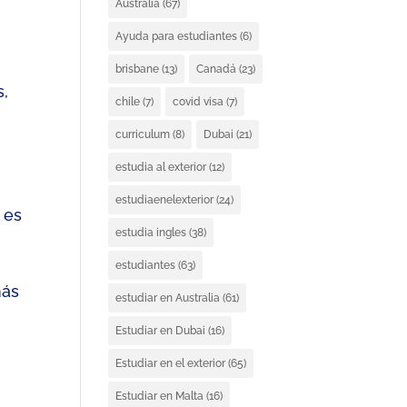
Australia
(67)
Ayuda para estudiantes
(6)
brisbane
(13)
Canadá
(23)
s
,
chile
(7)
covid visa
(7)
curriculum
(8)
Dubai
(21)
estudia al exterior
(12)
estudiaenelexterior
(24)
 es
estudia ingles
(38)
estudiantes
(63)
más
estudiar en Australia
(61)
Estudiar en Dubai
(16)
Estudiar en el exterior
(65)
Estudiar en Malta
(16)