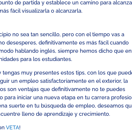
n punto de partida
y establece un camino para alcanza
más fácil visualizarla o alcanzarla.
ipio no sea tan sencillo, pero con el tiempo
vas a
 no desesperes, definitivamente es más fácil cuando
modo
hablando inglés, siempre hem
os dicho que en
nidades para los estudiantes.
y tengas muy presentes
estos
tips
, con los que pued
uir un empleo satisfactoriamente en el exterior, la
os son ventajas que definitivamente no te puedes
o para iniciar una nueva etapa en tu carrera profesio
ena suerte en tu búsqueda de empleo, deseamos q
uentre lleno de aprendizaje y crecimiento.
con
VETA
!