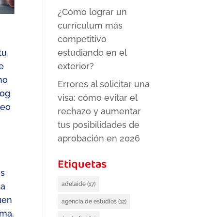
¿Cómo lograr un
currículum más
competitivo
tu
estudiando en el
e
exterior?
no
Errores al solicitar una
log
visa: cómo evitar el
leo
rechazo y aumentar
tus posibilidades de
aprobación en 2026
Etiquetas
es
adelaide
(17)
da
buen
agencia de estudios
(12)
oma.