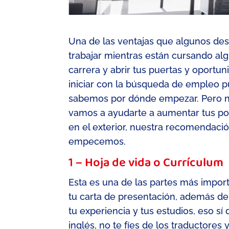
Una de las ventajas que algunos dest
trabajar mientras están cursando al
carrera y abrir tus puertas y oportu
iniciar con la
búsqueda
d
e empleo
p
sabemos por dónde empezar
.
Pero n
vamos a ayudarte
a aumentar tus po
en el exterior
, nuestra recomendación 
empecemos.
1 – Hoja de vida o Currículum
Esta es una de las partes más impor
tu carta de presentación
, además de 
tu experiencia y tus estudios, eso sí
inglés
, no te fíes de los traductores