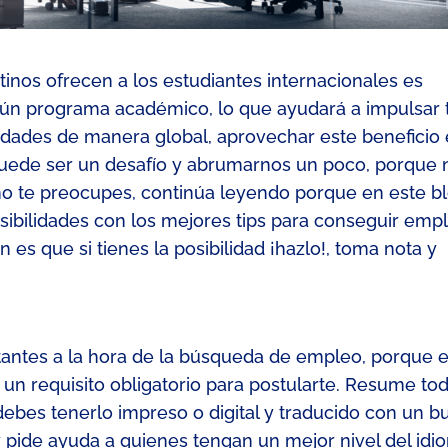
inos ofrecen a los estudiantes internacionales es
gún programa académico, lo que ayudará a impulsar 
nidades de manera global, aprovechar este beneficio 
uede ser un desafío y abrumarnos un poco
,
porque 
o te preocupes
, continúa leyendo
porque en este b
sibilidades
con los mejores
tips
para conseguir emp
es que si tienes la posibilidad ¡hazlo!, toma nota y
tantes a la hora de la búsqueda de empleo, porque 
un requisito obligatorio para postularte.
Resume to
 debes tenerlo impreso o digital y traducido con un 
 y pide ayuda a quienes tengan un mejor nivel del idi