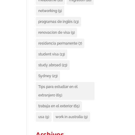
melbourne
(16)
migration
(18)
networking
(9)
programas de inglés
(13)
renovacion de visa
(9)
residencia permanente
(7)
student visa
(13)
study abroad
(23)
Sydney
(23)
Tips para estudiar en el
extranjero
(65)
trabaja en el exterior
(65)
usa
(9)
work in australia
(9)