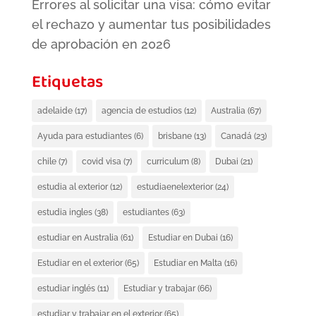
Errores al solicitar una visa: cómo evitar
el rechazo y aumentar tus posibilidades
de aprobación en 2026
Etiquetas
adelaide
(17)
agencia de estudios
(12)
Australia
(67)
Ayuda para estudiantes
(6)
brisbane
(13)
Canadá
(23)
chile
(7)
covid visa
(7)
curriculum
(8)
Dubai
(21)
estudia al exterior
(12)
estudiaenelexterior
(24)
estudia ingles
(38)
estudiantes
(63)
estudiar en Australia
(61)
Estudiar en Dubai
(16)
Estudiar en el exterior
(65)
Estudiar en Malta
(16)
estudiar inglés
(11)
Estudiar y trabajar
(66)
estudiar y trabajar en el exterior
(65)