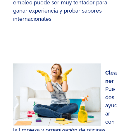
empleo puede ser muy tentador para
ganar experiencia y probar sabores
internacionales.
Clea
ner
Pue
des
ayud
ar
con
la limpieza y organización de oficinas,