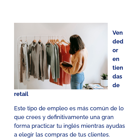
Ven
ded
or
en
tien
das
de
retail
Este tipo de empleo es más común de lo
que crees y definitivamente una gran
forma practicar tu inglés mientras ayudas
a elegir las compras de tus clientes.