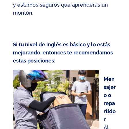
y estamos seguros que
aprenderás un
montón.
Si tu nivel de inglés es básico y lo estás
mejorando, entonces te recomendamos
estas posiciones:
Men
sajer
o o
repa
rtido
r
Al