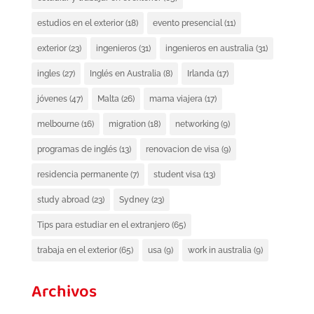
estudios en el exterior
(18)
evento presencial
(11)
exterior
(23)
ingenieros
(31)
ingenieros en australia
(31)
ingles
(27)
Inglés en Australia
(8)
Irlanda
(17)
jóvenes
(47)
Malta
(26)
mama viajera
(17)
melbourne
(16)
migration
(18)
networking
(9)
programas de inglés
(13)
renovacion de visa
(9)
residencia permanente
(7)
student visa
(13)
study abroad
(23)
Sydney
(23)
Tips para estudiar en el extranjero
(65)
trabaja en el exterior
(65)
usa
(9)
work in australia
(9)
Archivos