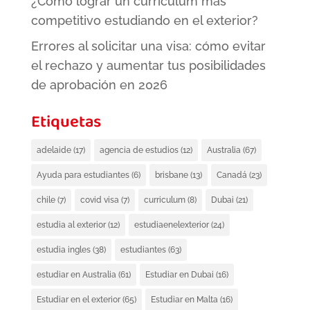
¿Cómo lograr un currículum más
competitivo estudiando en el exterior?
Errores al solicitar una visa: cómo evitar
el rechazo y aumentar tus posibilidades
de aprobación en 2026
Etiquetas
adelaide
(17)
agencia de estudios
(12)
Australia
(67)
Ayuda para estudiantes
(6)
brisbane
(13)
Canadá
(23)
chile
(7)
covid visa
(7)
curriculum
(8)
Dubai
(21)
estudia al exterior
(12)
estudiaenelexterior
(24)
estudia ingles
(38)
estudiantes
(63)
estudiar en Australia
(61)
Estudiar en Dubai
(16)
Estudiar en el exterior
(65)
Estudiar en Malta
(16)