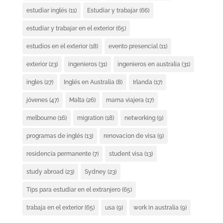
estudiar inglés
(11)
Estudiar y trabajar
(66)
estudiar y trabajar en el exterior
(65)
estudios en el exterior
(18)
evento presencial
(11)
exterior
(23)
ingenieros
(31)
ingenieros en australia
(31)
ingles
(27)
Inglés en Australia
(8)
Irlanda
(17)
jóvenes
(47)
Malta
(26)
mama viajera
(17)
melbourne
(16)
migration
(18)
networking
(9)
programas de inglés
(13)
renovacion de visa
(9)
residencia permanente
(7)
student visa
(13)
study abroad
(23)
Sydney
(23)
Tips para estudiar en el extranjero
(65)
trabaja en el exterior
(65)
usa
(9)
work in australia
(9)